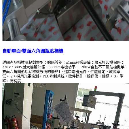
自動單面/雙面六角圓瓶貼標機
詳細產品描述膠粘劑類型：貼紙誤差：±1mm可選設備：激光打印機保修：
220V / 380V最大標籤外徑：330mm電機功率：1200W自動不干膠貼標機單/
雙面六角圓形瓶貼標機設備的優點1，進口電器元件，性能穩定，故障率
低。 2，採用光電檢測，PLC控制系統，軟件操作，輸送帶，貼標。 3，準
確，高精度...