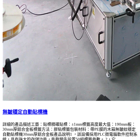
無皺穩定自動貼標機
詳細的產品描述工藝：貼標精確貼標：±1mm標籤高度最大值：190mm板：
30mm厚鋁合金板標籤方法：膠粘標籤包裝材料：帶PE膜的木箱無皺紋穩定
自動貼標機30mm厚鋁合金板產品說明1 ，該設備採用PLC微電腦軟件控制系
統，具有強大的存儲功能，能夠預先設置50組標籤參數。 2，它...