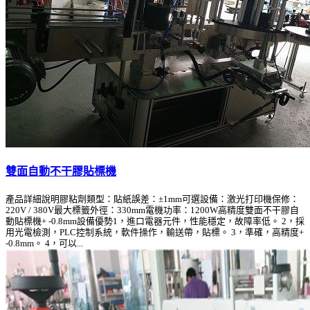
雙面自動不干膠貼標機
產品詳細說明膠粘劑類型：貼紙誤差：±1mm可選設備：激光打印機保修：
220V / 380V最大標籤外徑：330mm電機功率：1200W高精度雙面不干膠自
動貼標機+ -0.8mm設備優勢1，進口電器元件，性能穩定，故障率低。 2，採
用光電檢測，PLC控制系統，軟件操作，輸送帶，貼標。 3，準確，高精度+
-0.8mm。 4，可以...