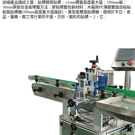
詳細產品描述工藝：貼標精密貼標：±1mm標籤高度最大值：190mm板：
30mm厚鋁合金板標籤方法：膠粘標籤包裝材料：木箱與PE薄膜雙面自粘貼
紙瓶貼標機190mm高度最大值描述1，異型瓶雙面貼標機，適用於平日，食
品，醫藥，輕工等行業的平面，方形，圓形的貼標。 2，它...