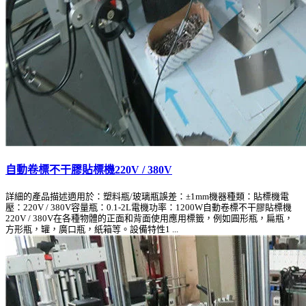
自動卷標不干膠貼標機220V / 380V
詳細的產品描述適用於：塑料瓶/玻璃瓶誤差：±1mm機器種類：貼標機電
壓：220V / 380V容量瓶：0.1-2L電機功率：1200W自動卷標不干膠貼標機
220V / 380V在各種物體的正面和背面使用應用標籤，例如圓形瓶，扁瓶，
方形瓶，罐，廣口瓶，紙箱等。設備特性1 ...