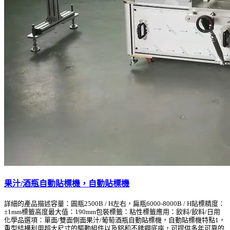
果汁/酒瓶自動貼標機，自動貼標機
詳細的產品描述容量：圓瓶2500B / H左右，扁瓶6000-8000B / H貼標精度：
±1mm標籤高度最大值：190mm包裝標籤：粘性標籤應用：飲料/飲料/日用
化學品選項：單面/雙面側面果汁/葡萄酒瓶自動貼標機，自動貼標機特點1，
重型結構利用超大尺寸的驅動組件以及鋁和不銹鋼底座，可提供多年可靠的