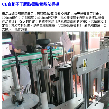
CE自動不干膠貼標機/壓敏貼標機
產品詳細說明適用產品：葡萄酒/啤酒/飲料交貨期：20天標籤寬度對象：
190mm條件：定制精度：±0.5mm控制器：PLC觸摸屏全自動壓敏瓶貼標機
產品描述1，強大的性能：貼標不同尺寸粘貼標籤兩面的容器2，高精度和穩
定性：PLC控制系統，步進電機驅動器，U型傳感器檢測3，彩色觸摸屏，英
文顯示，操作方便...