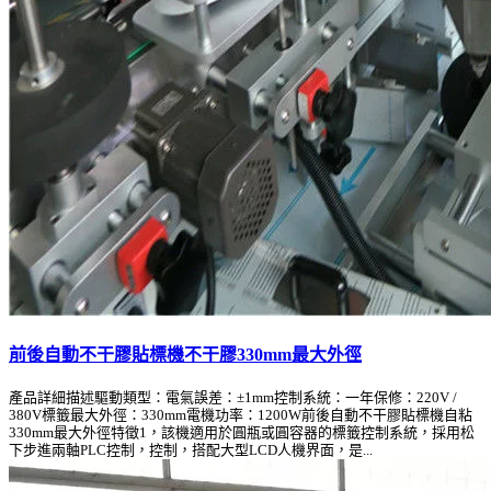
前後自動不干膠貼標機不干膠330mm最大外徑
產品詳細描述驅動類型：電氣誤差：±1mm控制系統：一年保修：220V /
380V標籤最大外徑：330mm電機功率：1200W前後自動不干膠貼標機自粘
330mm最大外徑特徵1，該機適用於圓瓶或圓容器的標籤控制系統，採用松
下步進兩軸PLC控制，控制，搭配大型LCD人機界面，是...