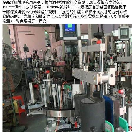
產品詳細說明適用產品：葡萄酒/啤酒/飲料交貨期：20天標籤寬度對象：
190mm條件：定制精度：±0.5mm控制器：PLC觸摸屏自動雙面瓶貼標機不
干膠標籤洗髮水葡萄酒產品說明1，強勁的性能：貼標不同尺寸的容器貼標
籤的兩側2，高精度和穩定性：PLC控制系統，步進電機驅動器，U型傳感器
檢測3，彩色觸摸屏，英文...