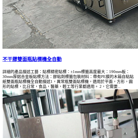
不干膠雙面瓶貼標機全自動
詳細的產品描述工藝：貼標精密貼標：±1mm標籤高度最大：190mm板：
30mm厚鋁合金板貼標方法：膠粘劑標籤包裝材料：帶有PE膜的木箱自粘貼
紙雙面瓶貼標機全自動描述1，異常瓶雙面貼標機，適用於平面，方形，圓
形的貼標，比日常，食品，醫藥，輕工等行業都適用。 2，它需要...