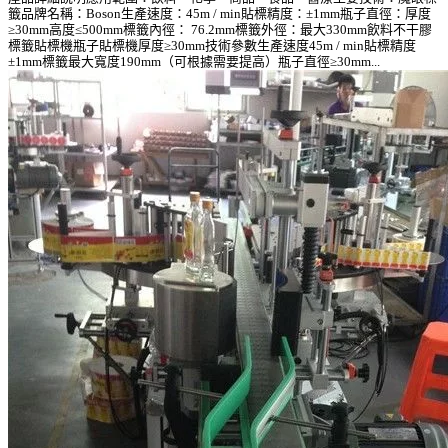
籤品牌名稱：Boson生產速度：45m / min貼標精度：±1mm瓶子直徑：厚度
≥30mm高度≤500mm標籤內徑： 76.2mm標籤外徑：最大330mm飲料不干膠
標籤貼標機瓶子貼標機厚度≥30mm技術參數生產速度45m / min貼標精度
±1mm標籤最大寬度190mm（可根據需要提高）瓶子直徑≥30mm...