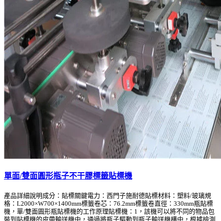
單面/雙面圓形瓶子不干膠標籤貼標機
產品詳細說明成分：貼標關鍵電力：西門子施耐德貼標材料：塑料/玻璃規
格：L2000×W700×1400mm標籤卷芯：76.2mm標籤卷直徑：330mm瓶貼標
機，單/雙面圓形瓶貼標機的工作原理貼標機：1，該機可以將不同的物品包
裝到貼標機的皮帶輸送機中，通過將瓶子驅動到瓶子輸送機構中，根據檢測