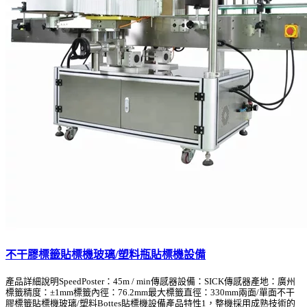
不干膠標籤貼標機玻璃/塑料瓶貼標機設備
產品詳細說明SpeedPoster：45m / min傳感器設備：SICK傳感器產地：廣州
標籤精度：±1mm標籤內徑：76.2mm最大標籤直徑：330mm兩面/單面不干
膠標籤貼標機玻璃/塑料Bottes貼標機設備產品特性1，整機採用成熟技術的