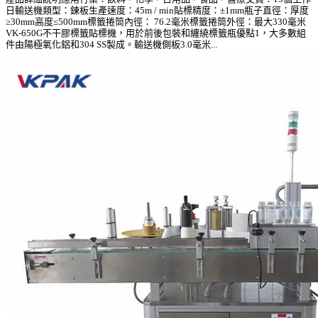
日輸送機類型：鍊板生產速度：45m / min貼標精度：±1mm瓶子直徑：厚度
≥30mm高度≤500mm標籤捲筒內徑： 76.2毫米標籤捲筒外徑：最大330毫米
VK-650G不干膠標籤貼標機，用於前後包裝和纏繞標籤瓶優點1，大多數組
件由陽極氧化鋁和304 SS製成。輸送機側板3.0毫米...