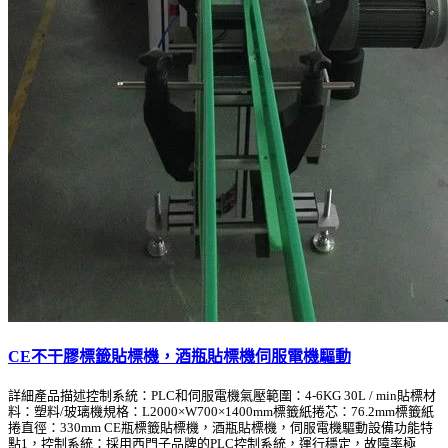
CE不干膠標籤貼標機，酒瓶貼標機伺服電機驅動
詳細產品描述控制系統：PLC和伺服電機氣壓範圍：4-6KG 30L / min貼標材
料：塑料/玻璃機規格：L2000×W700×1400mm標籤紙捲芯：76.2mm標籤紙
捲直徑：330mm CE瓶標籤貼標機，酒瓶貼標機，伺服電機驅動設備功能特
點1，控制系統：採用西門子品牌的PLC控制系統，運行穩定，故障率極