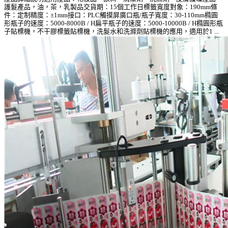
護髮產品，油，茶，乳製品交貨期：15個工作日標籤寬度對象：190mm條
件：定制精度：±1mm接口：PLC觸摸屏廣口瓶/瓶子寬度：30-110mm橢圓
形瓶子的速度：5000-8000B / H扁平瓶子的速度：5000-10000B / H橢圓形瓶
子貼標機，不干膠標籤貼標機，洗髮水和洗滌劑貼標機的應用，適用於1 ...