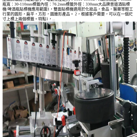
瓶寬：30-110mm標籤內徑：76.2mm標籤外徑：330mm大品牌普道酒貼標
機/啤酒瓶貼標機應用範圍1，雙面貼標機適用於化妝品，食品，醫藥等輕工
行業的圓形，扁平，方形，圓錐形產品。 2，根據客戶需要，可以在一個尺
寸上標上兩個標籤。特點1，...