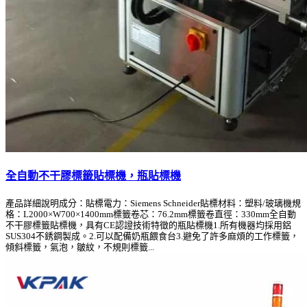
全自動不干膠標籤貼標機，瓶貼標機
產品詳細說明成分：貼標電力：Siemens Schneider貼標材料：塑料/玻璃機規
格：L2000×W700×1400mm標籤卷芯：76.2mm標籤卷直徑：330mm全自動
不干膠標籤貼標機，具有CE認證技術特徵的瓶貼標機1.所有機器均採用鋁
SUS304不銹鋼製成。2.可以配備奶瓶餵食台3.避免了許多麻煩的工作標籤，
傾斜標籤，氣泡，皺紋，不規則標籤...