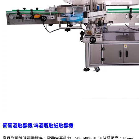
葡萄酒貼標機/啤酒瓶貼紙貼標機
產品詳細說明驅動程序：電動生產能力：5000-8000B / H貼標精度：±1mm