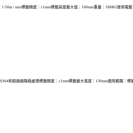
 min標籤精度：±1mm標籤高度最大值：100mm重量：180KG使用電壓：220V
04和鋁通過陽極處理標籤精度：±1mm標籤最大寬度：130mm適用範圍：標籤在