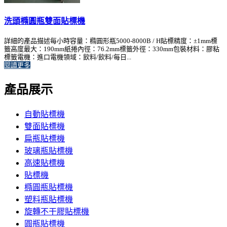
洗頭橢圓瓶雙面貼標機
詳細的產品描述每小時容量：橢圓形瓶5000-8000B / H貼標精度：±1mm標
籤高度最大：190mm紙捲內徑：76.2mm標籤外徑：330mm包裝材料：膠粘
標籤電機：進口電機領域：飲料/飲料/每日...
閱讀更多
產品展示
自動貼標機
雙面貼標機
扁瓶貼標機
玻璃瓶貼標機
高速貼標機
貼標機
橢圓瓶貼標機
塑料瓶貼標機
旋轉不干膠貼標機
圓瓶貼標機