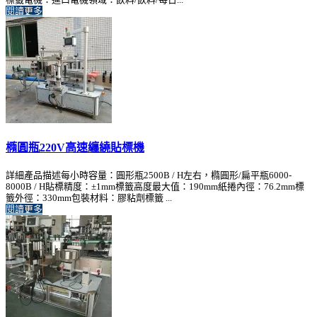
閱讀更多
橢圓瓶220V高速纏繞貼標機
詳細產品描述每小時容量：圓形瓶2500B / H左右，橢圓形/扁平瓶6000-
8000B / H貼標精度：±1mm標籤高度最大值：190mm紙捲內徑：76.2mm標
籤外徑：330mm包裝材料：膠粘劑標籤 ...
閱讀更多