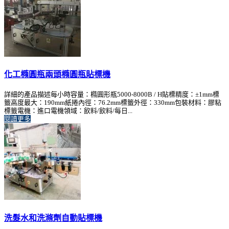
化工橢圓瓶兩頭橢圓瓶貼標機
詳細的產品描述每小時容量：橢圓形瓶5000-8000B / H貼標精度：±1mm標
籤高度最大：190mm紙捲內徑：76.2mm標籤外徑：330mm包裝材料：膠粘
標籤電機：進口電機領域：飲料/飲料/每日...
閱讀更多
洗髮水和洗滌劑自動貼標機