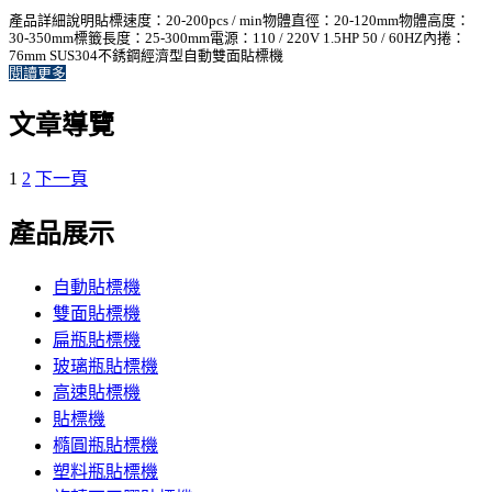
產品詳細說明貼標速度：20-200pcs / min物體直徑：20-120mm物體高度：
30-350mm標籤長度：25-300mm電源：110 / 220V 1.5HP 50 / 60HZ內捲：
76mm SUS304不銹鋼經濟型自動雙面貼標機
閱讀更多
文章導覽
1
2
下一頁
產品展示
自動貼標機
雙面貼標機
扁瓶貼標機
玻璃瓶貼標機
高速貼標機
貼標機
橢圓瓶貼標機
塑料瓶貼標機