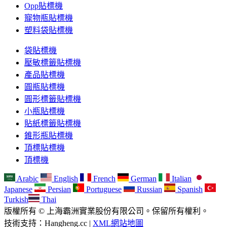
Opp貼標機
寵物瓶貼標機
塑料袋貼標機
袋貼標機
壓敏標籤貼標機
產品貼標機
圓瓶貼標機
圓形標籤貼標機
小瓶貼標機
貼紙標籤貼標機
錐形瓶貼標機
頂標貼標機
頂標機
Arabic
English
French
German
Italian
Japanese
Persian
Portuguese
Russian
Spanish
Turkish
Thai
版權所有 © 上海霸洲實業股份有限公司。保留所有權利。
技術支持：Hangheng.cc |
XML網站地圖