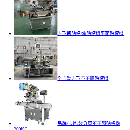
方形瓶貼標/盒貼標機平面貼標機
全自動方形不干膠貼標機
吊牌/卡片/袋分頁不干膠貼標機
200KG