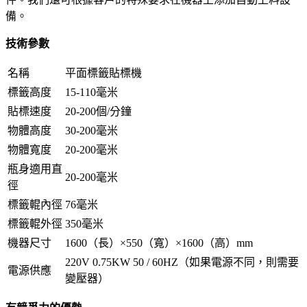
備。
技術參數
名稱
平面標籤貼標機
標籤高度
15-110毫米
貼標速度
20-200個/分鐘
物體高度
30-200毫米
物體寬度
20-200毫米
瓶身適用直
20-200毫米
徑
標籤輥內徑
76毫米
標籤輥外徑
350毫米
機器尺寸
1600（長）×550（寬）×1600（高）mm
220V 0.75KW 50 / 60HZ（如果電源不同，則需要
電源供應
變壓器）