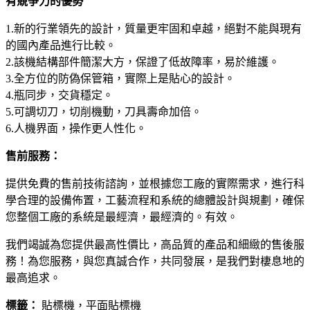
有競爭力的優勢
1.新的行業領先的設計，質量更牢固和卓越，絕對不能與現有
的國內產品進行比較。
2.該機結構部件簡潔大方，保證了低故障率，易於維護。
3.全方位的防偽保管箱，實際上是貼心的設計。
4.瓶同步，交貨穩定。
5.可調切刀，切削機動，刀具壽命加倍。
6.人機界面，操作更人性化。
售前服務：
提供免費的售前技術諮詢，並根據您工廠的實際需求，進行科
學合理的設備佈置，工藝流程和系統的總體設計與規劃，確保
您整個工廠的系統是最經濟，最經濟的。有效。
我們竭誠為您提供最高性價比，高品質的產品和細緻的售後服
務！為您服務，與您真誠合作，共同發展，是我們對棲息地的
最高追求。
標籤：
貼標機，平面貼標機