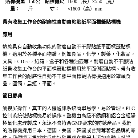
貼標機重
150公
貼標機尺
1600（長）×550（寬）
量：
斤
寸：
×1600（高）mm
帶有收集工作台的耐磨性自動自粘貼紙平面標籤貼標機
應用
這款具有自動收集功能的耐磨自動不干膠貼紙平面標籤貼標
機，適用於各種平面物體，例如食品，化學，製藥，化妝品，
文具，CDisc，紙箱，盒子和各種油壺等。耐磨自動不干膠貼
紙帶收集工作台的平面標籤貼標機用於平面側面貼標。帶有收
集工作台的耐磨性自動不干膠平面標籤貼標機適用於罐頭食
品，圓筒，扁瓶，平面。
節日慶典
觸摸屏操作，真正的人機通訊系統簡單易學，易於管理。PLC
控制系統使貼標機易於操作。整機由高級不銹鋼和鋁合金經陽
極氧化處理製成，永遠不會符合GMP要求的防銹產品。我們
的貼標機採用日本，德國，美國，韓國或台灣等著名品牌的零
件。我們還可根據客戶的特殊要求在機器上添加自動上料設