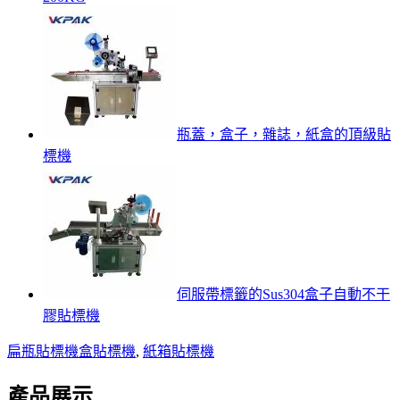
瓶蓋，盒子，雜誌，紙盒的頂級貼
標機
伺服帶標籤的Sus304盒子自動不干
膠貼標機
扁瓶貼標機
盒貼標機
,
紙箱貼標機
產品展示