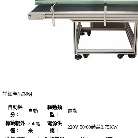
詳細產品說明
自動評
驅動類
自動
電動
分：
型：
標籤輥外
350毫
電源供
220V 50/60赫茲0.75KW
徑：
米
應：