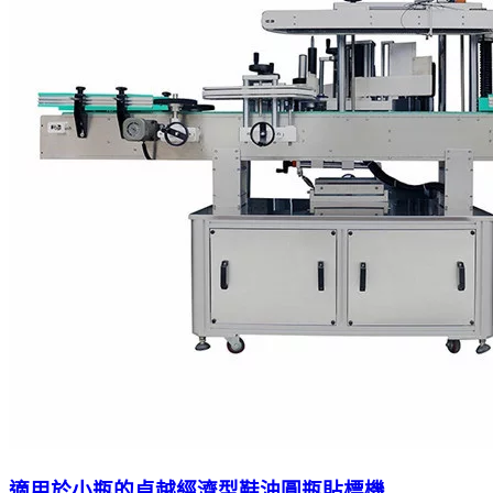
適用於小瓶的卓越經濟型鞋油圓瓶貼標機